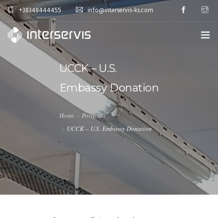
+38348444455
info@interservis-ks.com
HOME
UCCK – U.S.
PORTFOLIO
Embassy Donation
3CX UNIFIED COMMUNICATIONS
Home
Portfolio
UCCK – U.S. Embassy Donation