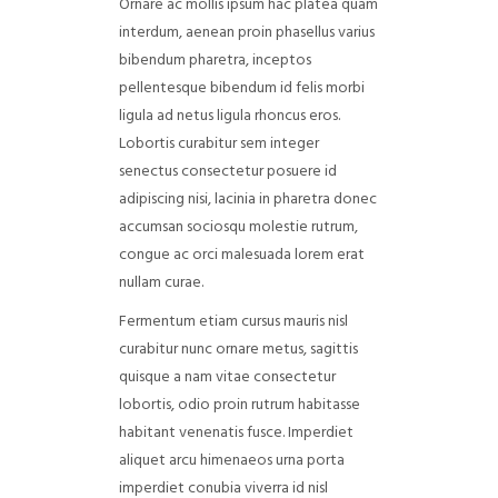
Ornare ac mollis ipsum hac platea quam
interdum, aenean proin phasellus varius
bibendum pharetra, inceptos
pellentesque bibendum id felis morbi
ligula ad netus ligula rhoncus eros.
Lobortis curabitur sem integer
senectus consectetur posuere id
adipiscing nisi, lacinia in pharetra donec
accumsan sociosqu molestie rutrum,
congue ac orci malesuada lorem erat
nullam curae.
Fermentum etiam cursus mauris nisl
curabitur nunc ornare metus, sagittis
quisque a nam vitae consectetur
lobortis, odio proin rutrum habitasse
habitant venenatis fusce. Imperdiet
aliquet arcu himenaeos urna porta
imperdiet conubia viverra id nisl